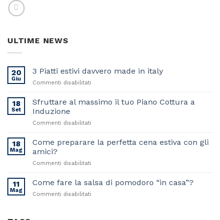
ULTIME NEWS
3 Piatti estivi davvero made in italy
20
Giu
su
Commenti disabilitati
3
Piatti
Sfruttare al massimo il tuo Piano Cottura a
18
estivi
Set
Induzione
davvero
su
Commenti disabilitati
made
Sfruttare
in
al
Come preparare la perfetta cena estiva con gli
italy
18
massimo
Mag
amici?
il
su
Commenti disabilitati
tuo
Come
Piano
preparare
Come fare la salsa di pomodoro “in casa”?
Cottura
11
la
a
Mag
su
Commenti disabilitati
perfetta
Induzione
Come
cena
fare
estiva
la