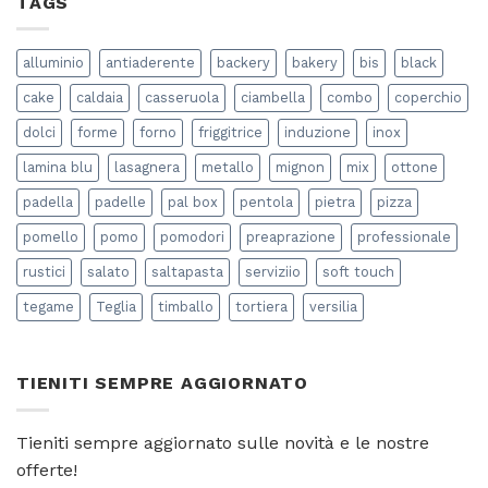
TAGS
con
salsa
gli
di
amici?
pomodoro
alluminio
antiaderente
backery
bakery
bis
black
“in
casa”?
cake
caldaia
casseruola
ciambella
combo
coperchio
dolci
forme
forno
friggitrice
induzione
inox
lamina blu
lasagnera
metallo
mignon
mix
ottone
padella
padelle
pal box
pentola
pietra
pizza
pomello
pomo
pomodori
preaprazione
professionale
rustici
salato
saltapasta
serviziio
soft touch
tegame
Teglia
timballo
tortiera
versilia
TIENITI SEMPRE AGGIORNATO
Tieniti sempre aggiornato sulle novità e le nostre
offerte!