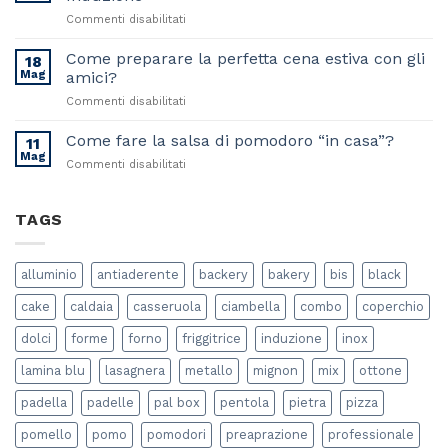
davvero
su
Commenti disabilitati
made
Sfruttare
in
al
Come preparare la perfetta cena estiva con gli
italy
18
massimo
Mag
amici?
il
su
Commenti disabilitati
tuo
Come
Piano
preparare
Come fare la salsa di pomodoro “in casa”?
Cottura
11
la
a
Mag
su
Commenti disabilitati
perfetta
Induzione
Come
cena
fare
estiva
la
TAGS
con
salsa
gli
di
amici?
pomodoro
alluminio
antiaderente
backery
bakery
bis
black
“in
casa”?
cake
caldaia
casseruola
ciambella
combo
coperchio
dolci
forme
forno
friggitrice
induzione
inox
lamina blu
lasagnera
metallo
mignon
mix
ottone
padella
padelle
pal box
pentola
pietra
pizza
pomello
pomo
pomodori
preaprazione
professionale