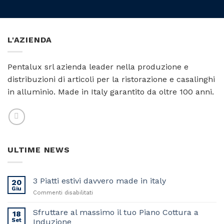
L'AZIENDA
Pentalux srl azienda leader nella produzione e
distribuzioni di articoli per la ristorazione e casalinghi
in alluminio. Made in Italy garantito da oltre 100 anni.
ULTIME NEWS
3 Piatti estivi davvero made in italy
20
Giu
su
Commenti disabilitati
3
Piatti
Sfruttare al massimo il tuo Piano Cottura a
18
estivi
Set
Induzione