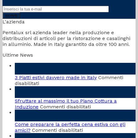
L'azienda
Pentalux srl azienda leader nella produzione e
distribuzioni di articoli per la ristorazione e casalinghi
in alluminio. Made in Italy garantito da oltre 100 anni.
Ultime News
20
Giu
3 Piatti estivi davvero made in italy
Commenti
su
disabilitati
3
18
Piatti
Set
estivi
Sfruttare al massimo il tuo Piano Cottura a
davvero
su
Induzione
Commenti disabilitati
made
Sfruttare
18
in
al
Mag
italy
massimo
Come preparare la perfetta cena estiva con gli
su
il
amici?
Commenti disabilitati
Come
tuo
11