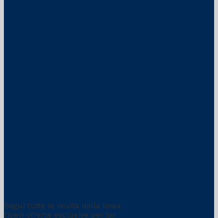
TIENITI SEMPRE
AGGIORNATO
Segui tutte le novità della linea,
ricevi offerte esclusive per te!