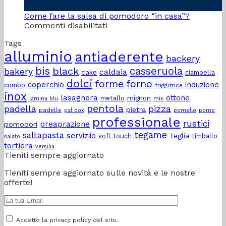
preparare
Piano
Mag
la
Cottura
Come fare la salsa di pomodoro “in casa”?
su
perfetta
a
Commenti disabilitati
Come
cena
Induzione
Tags
fare
estiva
alluminio
antiaderente
la
con
backery
salsa
gli
bis
casseruola
black
bakery
caldaia
cake
di
amici?
ciambella
dolci
pomodoro
forme
forno
coperchio
induzione
combo
friggitrice
“in
inox
lasagnera
ottone
metallo
mignon
lamina blu
mix
casa”?
pentola
padella
pizza
pietra
padelle
pal box
pomello
pomo
professionale
rustici
preaprazione
pomodori
tegame
saltapasta
serviziio
Teglia
soft touch
timballo
salato
tortiera
versilia
Tieniti sempre aggiornato
Tieniti sempre aggiornato sulle novità e le nostre
offerte!
Accetto la privacy policy del sito.