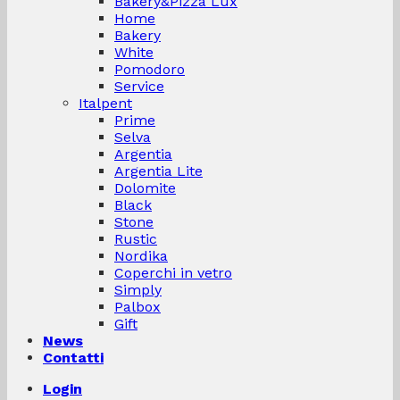
Bakery&Pizza Lux
Home
Bakery
White
Pomodoro
Service
Italpent
Prime
Selva
Argentia
Argentia Lite
Dolomite
Black
Stone
Rustic
Nordika
Coperchi in vetro
Simply
Palbox
Gift
News
Contatti
Login