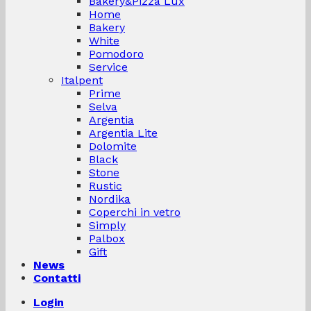
Bakery&Pizza Lux
Home
Bakery
White
Pomodoro
Service
Italpent
Prime
Selva
Argentia
Argentia Lite
Dolomite
Black
Stone
Rustic
Nordika
Coperchi in vetro
Simply
Palbox
Gift
News
Contatti
Login