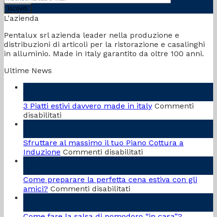
L'azienda
Pentalux srl azienda leader nella produzione e
distribuzioni di articoli per la ristorazione e casalinghi
in alluminio. Made in Italy garantito da oltre 100 anni.
Ultime News
20
Giu
3 Piatti estivi davvero made in italy
Commenti
su
disabilitati
3
18
Piatti
Set
estivi
Sfruttare al massimo il tuo Piano Cottura a
davvero
su
Induzione
Commenti disabilitati
made
Sfruttare
18
in
al
Mag
italy
massimo
Come preparare la perfetta cena estiva con gli
su
il
amici?
Commenti disabilitati
Come
tuo
11
preparare
Piano
Mag
la
Cottura
Come fare la salsa di pomodoro “in casa”?