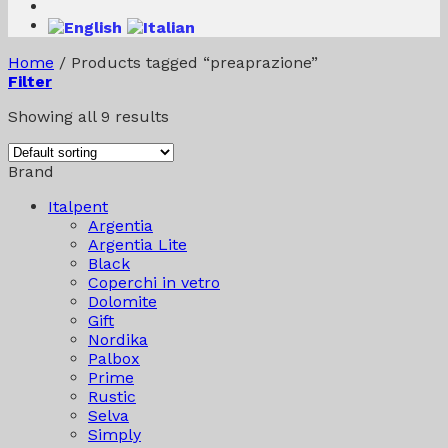
Home
/
Products tagged “preaprazione”
Filter
Showing all 9 results
Brand
Italpent
Argentia
Argentia Lite
Black
Coperchi in vetro
Dolomite
Gift
Nordika
Palbox
Prime
Rustic
Selva
Simply