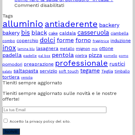
su
perfetta
a
Commenti disabilitati
Come
cena
Induzione
Tags
fare
estiva
alluminio
antiaderente
la
con
backery
salsa
gli
bis
casseruola
black
bakery
caldaia
cake
di
amici?
ciambella
dolci
pomodoro
forme
forno
coperchio
induzione
combo
friggitrice
“in
inox
lasagnera
ottone
metallo
mignon
lamina blu
mix
casa”?
pentola
padella
pizza
pietra
padelle
pal box
pomello
pomo
professionale
rustici
preaprazione
pomodori
tegame
saltapasta
serviziio
Teglia
soft touch
timballo
salato
tortiera
versilia
Tieniti sempre aggiornato
Tieniti sempre aggiornato sulle novità e le nostre
offerte!
Accetto la privacy policy del sito.