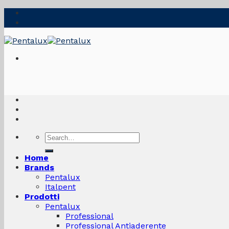
Skip
to
content
Search
for:
Home
Brands
Pentalux
Italpent
Prodotti
Pentalux
Professional
Professional Antiaderente