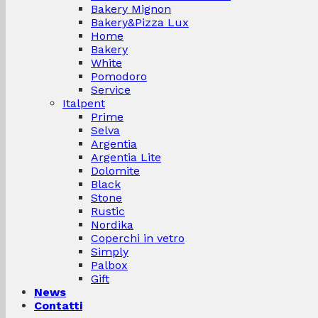
Bakery Mignon
Bakery&Pizza Lux
Home
Bakery
White
Pomodoro
Service
Italpent
Prime
Selva
Argentia
Argentia Lite
Dolomite
Black
Stone
Rustic
Nordika
Coperchi in vetro
Simply
Palbox
Gift
News
Contatti