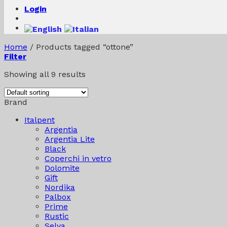
Login
Home
/
Products tagged “ottone”
Filter
Showing all 9 results
Brand
Italpent
Argentia
Argentia Lite
Black
Coperchi in vetro
Dolomite
Gift
Nordika
Palbox
Prime
Rustic
Selva