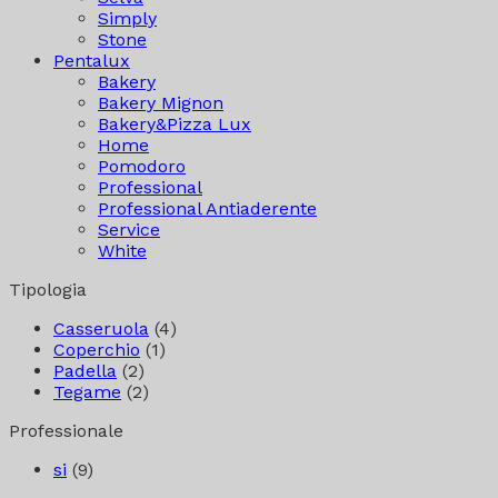
Simply
Stone
Pentalux
Bakery
Bakery Mignon
Bakery&Pizza Lux
Home
Pomodoro
Professional
Professional Antiaderente
Service
White
Tipologia
Casseruola
(4)
Coperchio
(1)
Padella
(2)
Tegame
(2)
Professionale
si
(9)