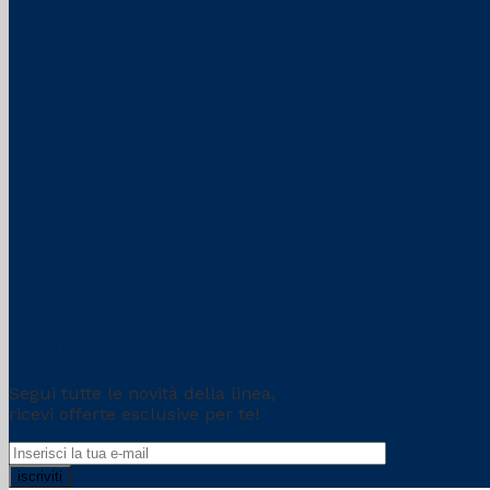
TIENITI SEMPRE AGGIORNATO
Segui tutte le novità della linea,
ricevi offerte esclusive per te!