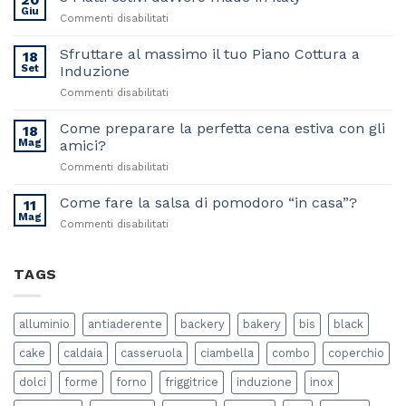
Giu
su
Commenti disabilitati
3
Piatti
Sfruttare al massimo il tuo Piano Cottura a
18
estivi
Set
Induzione
davvero
su
Commenti disabilitati
made
Sfruttare
in
al
Come preparare la perfetta cena estiva con gli
italy
18
massimo
Mag
amici?
il
su
Commenti disabilitati
tuo
Come
Piano
preparare
Come fare la salsa di pomodoro “in casa”?
Cottura
11
la
a
Mag
su
Commenti disabilitati
perfetta
Induzione
Come
cena
fare
estiva
la
TAGS
con
salsa
gli
di
amici?
pomodoro
alluminio
antiaderente
backery
bakery
bis
black
“in
casa”?
cake
caldaia
casseruola
ciambella
combo
coperchio
dolci
forme
forno
friggitrice
induzione
inox