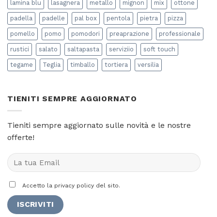
lamina blu
lasagnera
metallo
mignon
mix
ottone
padella
padelle
pal box
pentola
pietra
pizza
pomello
pomo
pomodori
preaprazione
professionale
rustici
salato
saltapasta
serviziio
soft touch
tegame
Teglia
timballo
tortiera
versilia
TIENITI SEMPRE AGGIORNATO
Tieniti sempre aggiornato sulle novità e le nostre
offerte!
Accetto la privacy policy del sito.