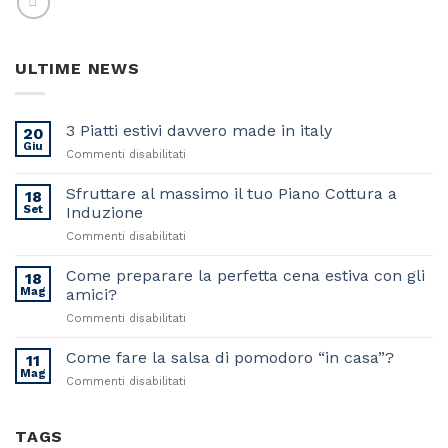
ULTIME NEWS
3 Piatti estivi davvero made in italy
20
Giu
su
Commenti disabilitati
3
Piatti
Sfruttare al massimo il tuo Piano Cottura a
18
estivi
Set
Induzione
davvero
su
Commenti disabilitati
made
Sfruttare
in
al
Come preparare la perfetta cena estiva con gli
italy
18
massimo
Mag
amici?
il
su
Commenti disabilitati
tuo
Come
Piano
preparare
Come fare la salsa di pomodoro “in casa”?
Cottura
11
la
a
Mag
su
Commenti disabilitati
perfetta
Induzione
Come
cena
fare
estiva
la
TAGS
con