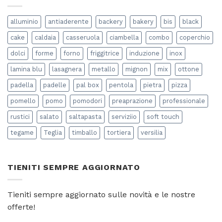
salsa
gli
di
amici?
pomodoro
alluminio
antiaderente
backery
bakery
bis
black
“in
casa”?
cake
caldaia
casseruola
ciambella
combo
coperchio
dolci
forme
forno
friggitrice
induzione
inox
lamina blu
lasagnera
metallo
mignon
mix
ottone
padella
padelle
pal box
pentola
pietra
pizza
pomello
pomo
pomodori
preaprazione
professionale
rustici
salato
saltapasta
serviziio
soft touch
tegame
Teglia
timballo
tortiera
versilia
TIENITI SEMPRE AGGIORNATO
Tieniti sempre aggiornato sulle novità e le nostre
offerte!