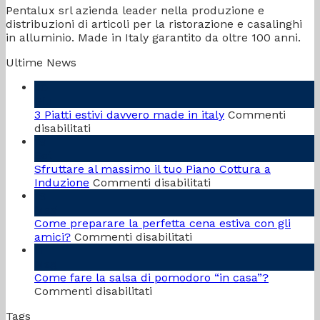
Pentalux srl azienda leader nella produzione e
distribuzioni di articoli per la ristorazione e casalinghi
in alluminio. Made in Italy garantito da oltre 100 anni.
Ultime News
20
Giu
3 Piatti estivi davvero made in italy
Commenti
su
disabilitati
3
18
Piatti
Set
estivi
Sfruttare al massimo il tuo Piano Cottura a
davvero
su
Induzione
Commenti disabilitati
made
Sfruttare
18
in
al
Mag
italy
massimo
Come preparare la perfetta cena estiva con gli
su
il
amici?
Commenti disabilitati
Come
tuo
11
preparare
Piano
Mag
la
Cottura
Come fare la salsa di pomodoro “in casa”?
su
perfetta
a
Commenti disabilitati
Come
cena
Induzione
Tags
fare
estiva