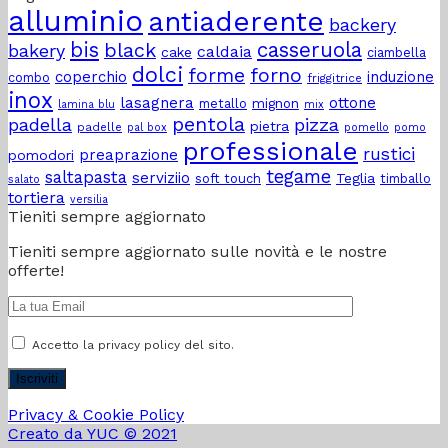
alluminio
antiaderente
la
con
backery
salsa
gli
bis
casseruola
black
bakery
caldaia
cake
di
amici?
ciambella
dolci
pomodoro
forme
forno
coperchio
induzione
combo
friggitrice
“in
inox
lasagnera
ottone
metallo
mignon
lamina blu
mix
casa”?
pentola
padella
pizza
pietra
padelle
pal box
pomello
pomo
professionale
rustici
preaprazione
pomodori
tegame
saltapasta
serviziio
Teglia
soft touch
timballo
salato
tortiera
versilia
Tieniti sempre aggiornato
Tieniti sempre aggiornato sulle novità e le nostre
offerte!
Accetto la privacy policy del sito.
Privacy & Cookie Policy
Creato da YUC © 2021