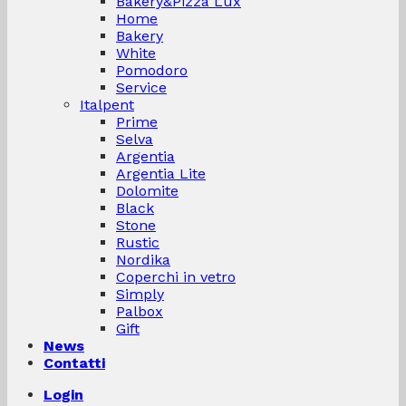
Bakery&Pizza Lux
Home
Bakery
White
Pomodoro
Service
Italpent
Prime
Selva
Argentia
Argentia Lite
Dolomite
Black
Stone
Rustic
Nordika
Coperchi in vetro
Simply
Palbox
Gift
News
Contatti
Login