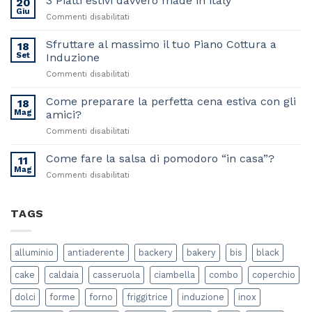
3 Piatti estivi davvero made in italy
20
Giu
su
Commenti disabilitati
3
Piatti
Sfruttare al massimo il tuo Piano Cottura a
18
estivi
Set
Induzione
davvero
su
Commenti disabilitati
made
Sfruttare
in
al
Come preparare la perfetta cena estiva con gli
italy
18
massimo
Mag
amici?
il
su
Commenti disabilitati
tuo
Come
Piano
preparare
Come fare la salsa di pomodoro “in casa”?
Cottura
11
la
a
Mag
su
Commenti disabilitati
perfetta
Induzione
Come
cena
fare
estiva
la
TAGS
con
salsa
gli
di
amici?
pomodoro
alluminio
antiaderente
backery
bakery
bis
black
“in
casa”?
cake
caldaia
casseruola
ciambella
combo
coperchio
dolci
forme
forno
friggitrice
induzione
inox