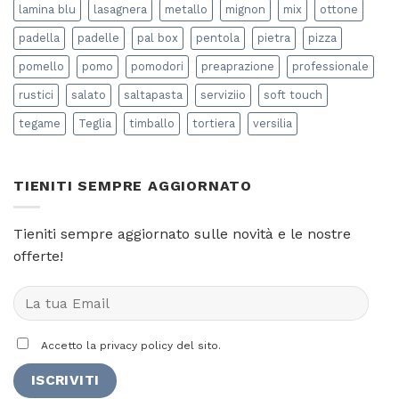
lamina blu
lasagnera
metallo
mignon
mix
ottone
padella
padelle
pal box
pentola
pietra
pizza
pomello
pomo
pomodori
preaprazione
professionale
rustici
salato
saltapasta
serviziio
soft touch
tegame
Teglia
timballo
tortiera
versilia
TIENITI SEMPRE AGGIORNATO
Tieniti sempre aggiornato sulle novità e le nostre
offerte!
Accetto la privacy policy del sito.