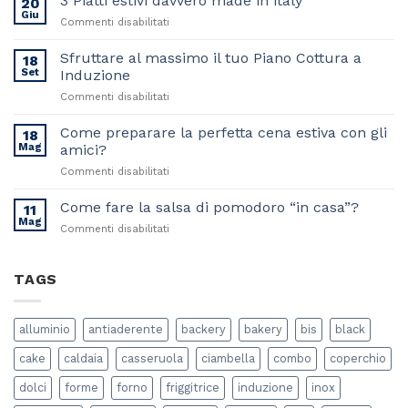
3 Piatti estivi davvero made in italy
20
Giu
su
Commenti disabilitati
3
Piatti
Sfruttare al massimo il tuo Piano Cottura a
18
estivi
Set
Induzione
davvero
su
Commenti disabilitati
made
Sfruttare
in
al
Come preparare la perfetta cena estiva con gli
italy
18
massimo
Mag
amici?
il
su
Commenti disabilitati
tuo
Come
Piano
preparare
Come fare la salsa di pomodoro “in casa”?
Cottura
11
la
a
Mag
su
Commenti disabilitati
perfetta
Induzione
Come
cena
fare
estiva
la
TAGS
con
salsa
gli
di
amici?
pomodoro
alluminio
antiaderente
backery
bakery
bis
black
“in
casa”?
cake
caldaia
casseruola
ciambella
combo
coperchio
dolci
forme
forno
friggitrice
induzione
inox