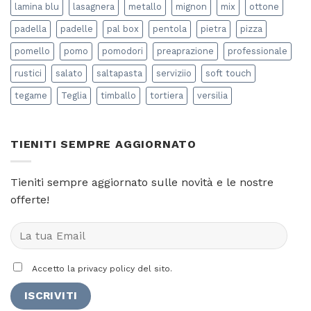
lamina blu
lasagnera
metallo
mignon
mix
ottone
padella
padelle
pal box
pentola
pietra
pizza
pomello
pomo
pomodori
preaprazione
professionale
rustici
salato
saltapasta
serviziio
soft touch
tegame
Teglia
timballo
tortiera
versilia
TIENITI SEMPRE AGGIORNATO
Tieniti sempre aggiornato sulle novità e le nostre
offerte!
Accetto la privacy policy del sito.