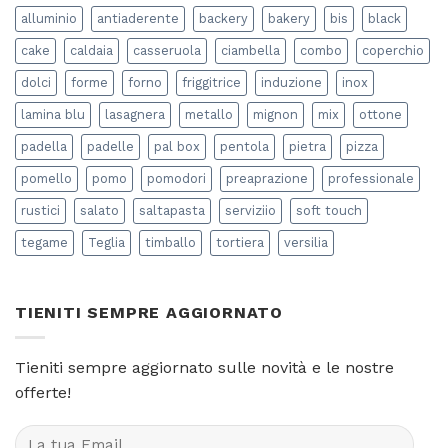
pomodoro
alluminio
antiaderente
backery
bakery
bis
black
“in
casa”?
cake
caldaia
casseruola
ciambella
combo
coperchio
dolci
forme
forno
friggitrice
induzione
inox
lamina blu
lasagnera
metallo
mignon
mix
ottone
padella
padelle
pal box
pentola
pietra
pizza
pomello
pomo
pomodori
preaprazione
professionale
rustici
salato
saltapasta
serviziio
soft touch
tegame
Teglia
timballo
tortiera
versilia
TIENITI SEMPRE AGGIORNATO
Tieniti sempre aggiornato sulle novità e le nostre
offerte!