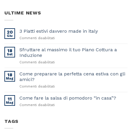
ULTIME NEWS
3 Piatti estivi davvero made in italy
20
Giu
su
Commenti disabilitati
3
Piatti
Sfruttare al massimo il tuo Piano Cottura a
18
estivi
Set
Induzione
davvero
su
Commenti disabilitati
made
Sfruttare
in
al
Come preparare la perfetta cena estiva con gli
italy
18
massimo
Mag
amici?
il
su
Commenti disabilitati
tuo
Come
Piano
preparare
Come fare la salsa di pomodoro “in casa”?
Cottura
11
la
a
Mag
su
Commenti disabilitati
perfetta
Induzione
Come
cena
fare
estiva
la
TAGS
con
salsa
gli
di
amici?