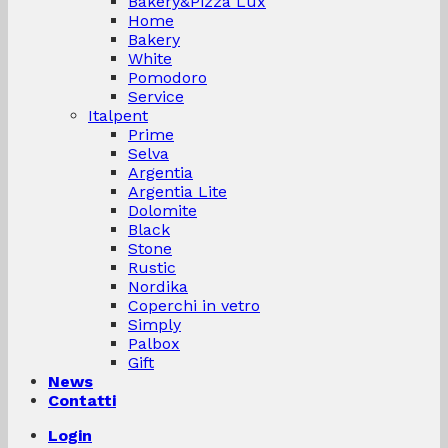
Bakery&Pizza Lux
Home
Bakery
White
Pomodoro
Service
Italpent
Prime
Selva
Argentia
Argentia Lite
Dolomite
Black
Stone
Rustic
Nordika
Coperchi in vetro
Simply
Palbox
Gift
News
Contatti
Login