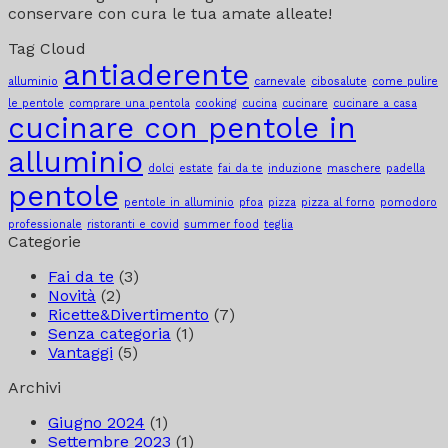
conservare con cura le tua amate alleate!
Tag Cloud
antiaderente
alluminio
carnevale
cibosalute
come pulire
le pentole
comprare una pentola
cooking
cucina
cucinare
cucinare a casa
cucinare con pentole in
alluminio
dolci
estate
fai da te
induzione
maschere
padella
pentole
pentole in alluminio
pfoa
pizza
pizza al forno
pomodoro
professionale
ristoranti e covid
summer food
teglia
Categorie
Fai da te
(3)
Novità
(2)
Ricette&Divertimento
(7)
Senza categoria
(1)
Vantaggi
(5)
Archivi
Giugno 2024
(1)
Settembre 2023
(1)