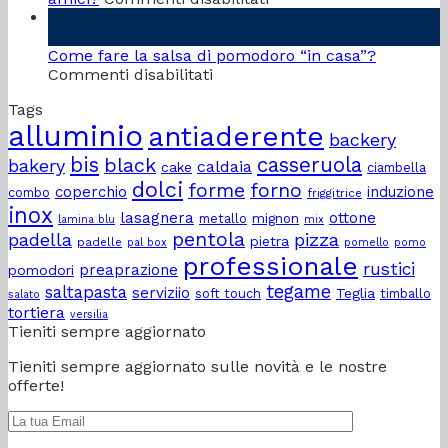
Come
tuo
11
preparare
Piano
Mag
la
Cottura
Come fare la salsa di pomodoro “in casa”?
su
perfetta
a
Commenti disabilitati
Come
cena
Induzione
Tags
fare
estiva
alluminio
antiaderente
la
con
backery
salsa
gli
bis
casseruola
black
bakery
caldaia
cake
di
amici?
ciambella
dolci
pomodoro
forme
forno
coperchio
induzione
combo
friggitrice
“in
inox
lasagnera
ottone
metallo
mignon
lamina blu
mix
casa”?
pentola
padella
pizza
pietra
padelle
pal box
pomello
pomo
professionale
rustici
preaprazione
pomodori
tegame
saltapasta
serviziio
Teglia
soft touch
timballo
salato
tortiera
versilia
Tieniti sempre aggiornato
Tieniti sempre aggiornato sulle novità e le nostre
offerte!