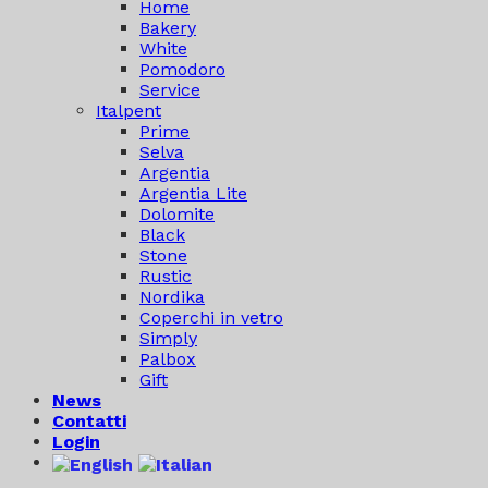
Home
Bakery
White
Pomodoro
Service
Italpent
Prime
Selva
Argentia
Argentia Lite
Dolomite
Black
Stone
Rustic
Nordika
Coperchi in vetro
Simply
Palbox
Gift
News
Contatti
Login