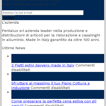
ricevi offerte esclusive per te!
L'azienda
Pentalux srl azienda leader nella produzione e
distribuzioni di articoli per la ristorazione e casalinghi
in alluminio. Made in Italy garantito da oltre 100 anni.
Ultime News
20
Giu
3 Piatti estivi davvero made in italy
Commenti
su
disabilitati
3
18
Piatti
Set
estivi
Sfruttare al massimo il tuo Piano Cottura a
davvero
su
Induzione
Commenti disabilitati
made
Sfruttare
18
in
al
Mag
italy
massimo
Come preparare la perfetta cena estiva con gli
su
il
amici?
Commenti disabilitati