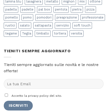
lamina blu
lasagnera
metallo
mignon
mix
ottone
padella
padelle
pal box
pentola
pietra
pizza
pomello
pomo
pomodori
preaprazione
professionale
rustici
salato
saltapasta
serviziio
soft touch
tegame
Teglia
timballo
tortiera
versilia
TIENITI SEMPRE AGGIORNATO
Tieniti sempre aggiornato sulle novità e le nostre
offerte!
Accetto la privacy policy del sito.