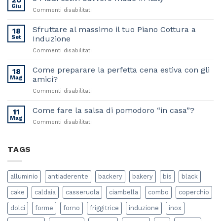
Giu
su
Commenti disabilitati
3
Piatti
Sfruttare al massimo il tuo Piano Cottura a
18
estivi
Set
Induzione
davvero
su
Commenti disabilitati
made
Sfruttare
in
al
Come preparare la perfetta cena estiva con gli
italy
18
massimo
Mag
amici?
il
su
Commenti disabilitati
tuo
Come
Piano
preparare
Come fare la salsa di pomodoro “in casa”?
Cottura
11
la
a
Mag
su
Commenti disabilitati
perfetta
Induzione
Come
cena
fare
estiva
la
TAGS
con
salsa
gli
di
amici?
pomodoro
alluminio
antiaderente
backery
bakery
bis
black
“in
casa”?
cake
caldaia
casseruola
ciambella
combo
coperchio
dolci
forme
forno
friggitrice
induzione
inox