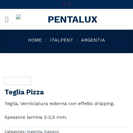
Skip
to
content
HOME
/
ITALPENT
/
ARGENTIA
Teglia Pizza
Teglia, Verniciatura esterna con effetto dripping.
Spessore lamina 2-2,5 mm.
Categories:
Argentia
,
Italpent