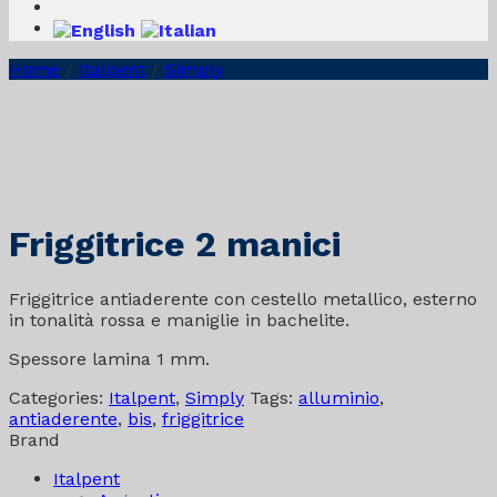
Home
/
Italpent
/
Simply
Friggitrice 2 manici
Friggitrice antiaderente con cestello metallico, esterno
in tonalità rossa e maniglie in bachelite.
Spessore lamina 1 mm.
Categories:
Italpent
,
Simply
Tags:
alluminio
,
antiaderente
,
bis
,
friggitrice
Brand
Italpent