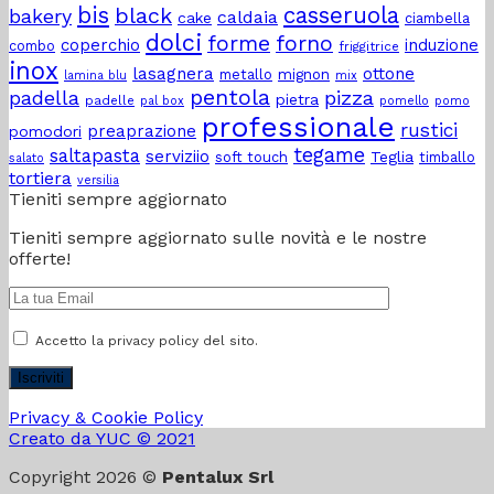
bis
casseruola
black
bakery
caldaia
cake
di
amici?
ciambella
dolci
pomodoro
forme
forno
coperchio
induzione
combo
friggitrice
“in
inox
lasagnera
ottone
metallo
mignon
lamina blu
mix
casa”?
pentola
padella
pizza
pietra
padelle
pal box
pomello
pomo
professionale
rustici
preaprazione
pomodori
tegame
saltapasta
serviziio
Teglia
soft touch
timballo
salato
tortiera
versilia
Tieniti sempre aggiornato
Tieniti sempre aggiornato sulle novità e le nostre
offerte!
Accetto la privacy policy del sito.
Privacy & Cookie Policy
Creato da YUC © 2021
Copyright 2026 ©
Pentalux Srl