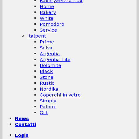
Bakery&Pizza Lux
Home
Bakery
White
Pomodoro
Service
Italpent
Prime
Selva
Argentia
Argentia Lite
Dolomite
Black
Stone
Rustic
Nordika
Coperchi in vetro
Simply
Palbox
Gift
News
Contatti
Login