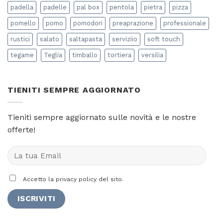
padella
padelle
pal box
pentola
pietra
pizza
pomello
pomo
pomodori
preaprazione
professionale
rustici
salato
saltapasta
serviziio
soft touch
tegame
Teglia
timballo
tortiera
versilia
TIENITI SEMPRE AGGIORNATO
Tieniti sempre aggiornato sulle novità e le nostre
offerte!
Accetto la privacy policy del sito.