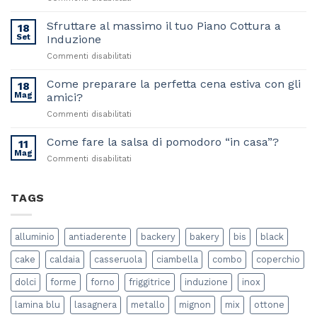
3
Piatti
Sfruttare al massimo il tuo Piano Cottura a
18
estivi
Set
Induzione
davvero
su
Commenti disabilitati
made
Sfruttare
in
al
Come preparare la perfetta cena estiva con gli
italy
18
massimo
Mag
amici?
il
su
Commenti disabilitati
tuo
Come
Piano
preparare
Come fare la salsa di pomodoro “in casa”?
Cottura
11
la
a
Mag
su
Commenti disabilitati
perfetta
Induzione
Come
cena
fare
estiva
la
TAGS
con
salsa
gli
di
amici?
pomodoro
alluminio
antiaderente
backery
bakery
bis
black
“in
casa”?
cake
caldaia
casseruola
ciambella
combo
coperchio
dolci
forme
forno
friggitrice
induzione
inox
lamina blu
lasagnera
metallo
mignon
mix
ottone