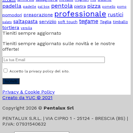
casa”?
pentola
padella
pizza
pietra
padelle
pal box
pomello
pomo
professionale
rustici
preaprazione
pomodori
tegame
saltapasta
serviziio
Teglia
soft touch
timballo
salato
tortiera
versilia
Tieniti sempre aggiornato
Tieniti sempre aggiornato sulle novità e le nostre
offerte!
Accetto la privacy policy del sito.
Privacy & Cookie Policy
Creato da YUC © 2021
Copyright 2026 ©
Pentalux Srl
PENTALUX S.R.L. | VIA CIPRO 1 - 25124 - BRESCIA (BS) |
P.IVA: 07931540632