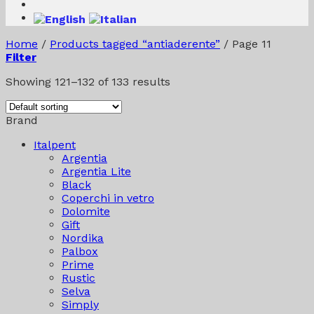
Home
/
Products tagged “antiaderente”
/
Page 11
Filter
Showing 121–132 of 133 results
Brand
Italpent
Argentia
Argentia Lite
Black
Coperchi in vetro
Dolomite
Gift
Nordika
Palbox
Prime
Rustic
Selva
Simply