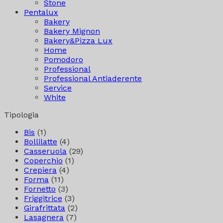
Stone
Pentalux
Bakery
Bakery Mignon
Bakery&Pizza Lux
Home
Pomodoro
Professional
Professional Antiaderente
Service
White
Tipologia
Bis
(1)
Bollilatte
(4)
Casseruola
(29)
Coperchio
(1)
Crepiera
(4)
Forma
(11)
Fornetto
(3)
Friggitrice
(3)
Girafrittata
(2)
Lasagnera
(7)