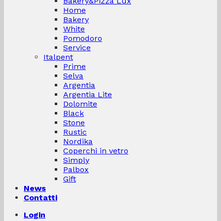
Bakery&Pizza Lux
Home
Bakery
White
Pomodoro
Service
Italpent
Prime
Selva
Argentia
Argentia Lite
Dolomite
Black
Stone
Rustic
Nordika
Coperchi in vetro
Simply
Palbox
Gift
News
Contatti
Login