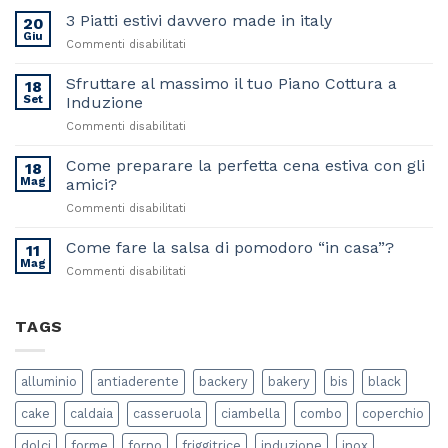
3 Piatti estivi davvero made in italy
20
Giu
su
Commenti disabilitati
3
Piatti
Sfruttare al massimo il tuo Piano Cottura a
18
estivi
Set
Induzione
davvero
su
Commenti disabilitati
made
Sfruttare
in
al
Come preparare la perfetta cena estiva con gli
italy
18
massimo
Mag
amici?
il
su
Commenti disabilitati
tuo
Come
Piano
preparare
Come fare la salsa di pomodoro “in casa”?
Cottura
11
la
a
Mag
su
Commenti disabilitati
perfetta
Induzione
Come
cena
fare
estiva
la
TAGS
con
salsa
gli
di
amici?
pomodoro
alluminio
antiaderente
backery
bakery
bis
black
“in
casa”?
cake
caldaia
casseruola
ciambella
combo
coperchio
dolci
forme
forno
friggitrice
induzione
inox