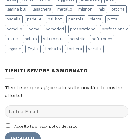
lamina blu
lasagnera
metallo
mignon
mix
ottone
padella
padelle
pal box
pentola
pietra
pizza
pomello
pomo
pomodori
preaprazione
professionale
rustici
salato
saltapasta
serviziio
soft touch
tegame
Teglia
timballo
tortiera
versilia
TIENITI SEMPRE AGGIORNATO
Tieniti sempre aggiornato sulle novità e le nostre
offerte!
Accetto la privacy policy del sito.