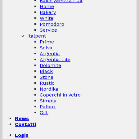
Bakery&Pizza Lux
Home
Bakery
White
Pomodoro
Service
Italpent
Prime
Selva
Argentia
Argentia Lite
Dolomite
Black
Stone
Rustic
Nordika
Coperchi in vetro
Simply
Palbox
Gift
News
Contatti
Login