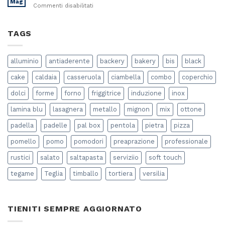
a
Mag
su
Commenti disabilitati
perfetta
Induzione
Come
cena
fare
estiva
la
TAGS
con
salsa
gli
di
amici?
pomodoro
alluminio
antiaderente
backery
bakery
bis
black
“in
casa”?
cake
caldaia
casseruola
ciambella
combo
coperchio
dolci
forme
forno
friggitrice
induzione
inox
lamina blu
lasagnera
metallo
mignon
mix
ottone
padella
padelle
pal box
pentola
pietra
pizza
pomello
pomo
pomodori
preaprazione
professionale
rustici
salato
saltapasta
serviziio
soft touch
tegame
Teglia
timballo
tortiera
versilia
TIENITI SEMPRE AGGIORNATO