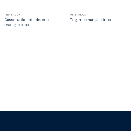
PENTALUX
PENTALUX
Casseruola antiaderente
Tegame maniglie inox
maniglie inox