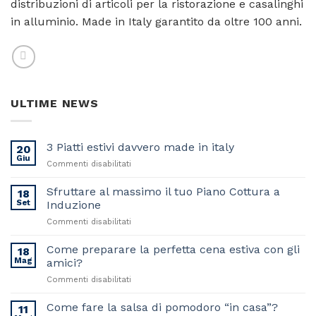
distribuzioni di articoli per la ristorazione e casalinghi
in alluminio. Made in Italy garantito da oltre 100 anni.
ULTIME NEWS
3 Piatti estivi davvero made in italy
20
Giu
su
Commenti disabilitati
3
Piatti
Sfruttare al massimo il tuo Piano Cottura a
18
estivi
Set
Induzione
davvero
su
Commenti disabilitati
made
Sfruttare
in
al
Come preparare la perfetta cena estiva con gli
italy
18
massimo
Mag
amici?
il
su
Commenti disabilitati
tuo
Come
Piano
preparare
Come fare la salsa di pomodoro “in casa”?
Cottura
11
la