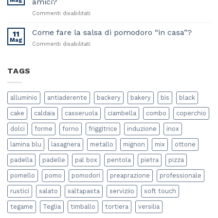
Mag
amici?
il
su
Commenti disabilitati
tuo
Come
Piano
preparare
Come fare la salsa di pomodoro “in casa”?
Cottura
11
la
a
Mag
su
Commenti disabilitati
perfetta
Induzione
Come
cena
fare
estiva
la
TAGS
con
salsa
gli
di
amici?
pomodoro
alluminio
antiaderente
backery
bakery
bis
black
“in
casa”?
cake
caldaia
casseruola
ciambella
combo
coperchio
dolci
forme
forno
friggitrice
induzione
inox
lamina blu
lasagnera
metallo
mignon
mix
ottone
padella
padelle
pal box
pentola
pietra
pizza
pomello
pomo
pomodori
preaprazione
professionale
rustici
salato
saltapasta
serviziio
soft touch
tegame
Teglia
timballo
tortiera
versilia