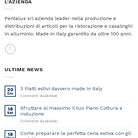
L'AZIENDA
Pentalux srl azienda leader nella produzione e
distribuzioni di articoli per la ristorazione e casalinghi
in alluminio. Made in Italy garantito da oltre 100 anni.
ULTIME NEWS
3 Piatti estivi davvero made in italy
20
Giu
su
Commenti disabilitati
3
Piatti
Sfruttare al massimo il tuo Piano Cottura a
18
estivi
Set
Induzione
davvero
su
Commenti disabilitati
made
Sfruttare
in
al
Come preparare la perfetta cena estiva con gli
italy
18
massimo