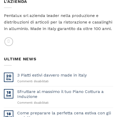
L'AZIENDA
Pentalux srl azienda leader nella produzione e
distribuzioni di articoli per la ristorazione e casalinghi
in alluminio. Made in Italy garantito da oltre 100 anni.
ULTIME NEWS
3 Piatti estivi davvero made in italy
20
Giu
su
Commenti disabilitati
3
Piatti
Sfruttare al massimo il tuo Piano Cottura a
18
estivi
Set
Induzione
davvero
su
Commenti disabilitati
made
Sfruttare
in
al
Come preparare la perfetta cena estiva con gli
italy
18
massimo