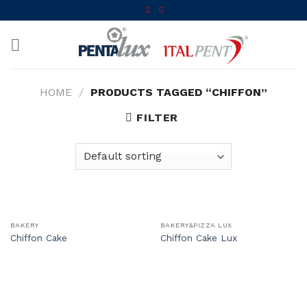
Skip
to
content
HOME
/
PRODUCTS TAGGED “CHIFFON”
FILTER
BAKERY
BAKERY&PIZZA LUX
Chiffon Cake
Chiffon Cake Lux