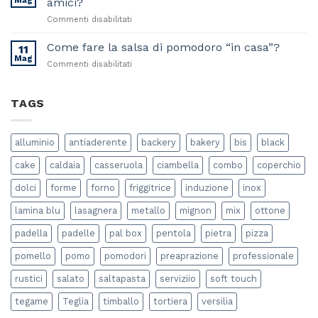
Mag
amici?
il
su
Commenti disabilitati
tuo
Come
Piano
preparare
Come fare la salsa di pomodoro “in casa”?
Cottura
11
la
a
Mag
su
Commenti disabilitati
perfetta
Induzione
Come
cena
fare
estiva
la
TAGS
con
salsa
gli
di
amici?
pomodoro
alluminio
antiaderente
backery
bakery
bis
black
“in
casa”?
cake
caldaia
casseruola
ciambella
combo
coperchio
dolci
forme
forno
friggitrice
induzione
inox
lamina blu
lasagnera
metallo
mignon
mix
ottone
padella
padelle
pal box
pentola
pietra
pizza
pomello
pomo
pomodori
preaprazione
professionale
rustici
salato
saltapasta
serviziio
soft touch
tegame
Teglia
timballo
tortiera
versilia