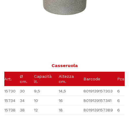
Casseruola
Ø
Capacità
Altezza
Art.
Barcode
Pcs
cm.
lt.
cm.
15730
30
9,5
14,5
8019139157303
6
15734
34
10
16
8019139157341
6
15738
38
12
18
8019139157389
6