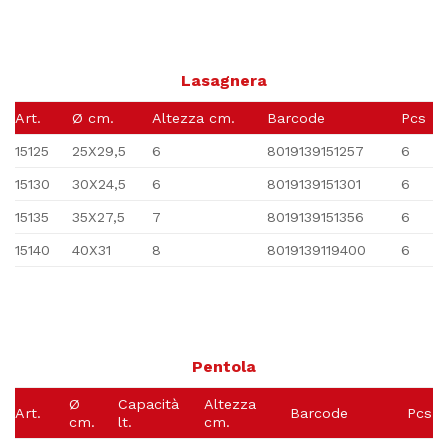
Lasagnera
Art.
Ø cm.
Altezza cm.
Barcode
Pcs
15125
25X29,5
6
8019139151257
6
15130
30X24,5
6
8019139151301
6
15135
35X27,5
7
8019139151356
6
15140
40X31
8
8019139119400
6
Pentola
Ø
Capacità
Altezza
Art.
Barcode
Pcs
cm.
lt.
cm.