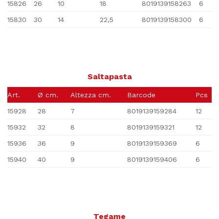
15826
26
10
18
8019139158263
6
15830
30
14
22,5
8019139158300
6
Saltapasta
Art.
Ø cm.
Altezza cm.
Barcode
Pcs
15928
28
7
8019139159284
12
15932
32
8
8019139159321
12
15936
36
9
8019139159369
6
15940
40
9
8019139159406
6
Tegame