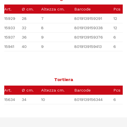
Art.
Ø cm.
Altezza cm.
Barcode
Pcs
15929
28
7
8019139159291
12
15933
32
8
8019139159338
12
15937
36
9
8019139159376
6
15941
40
9
8019139159413
6
Tortiera
Art.
Ø cm.
Altezza cm.
Barcode
Pcs
15634
34
10
8019139156344
6