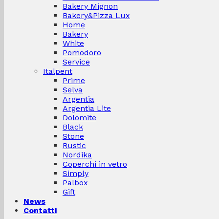
Bakery Mignon
Bakery&Pizza Lux
Home
Bakery
White
Pomodoro
Service
Italpent
Prime
Selva
Argentia
Argentia Lite
Dolomite
Black
Stone
Rustic
Nordika
Coperchi in vetro
Simply
Palbox
Gift
News
Contatti