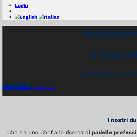
Login
PROFESSIO
O CASALI
IL SEGRETO, È LA 
PENTALUX
ITALPENT
I nostri d
Che sia uno Chef alla ricerca di
padelle professi