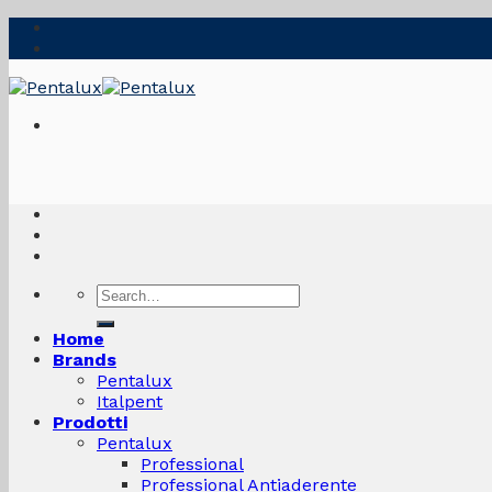
Skip
to
content
Search
for:
Home
Brands
Pentalux
Italpent
Prodotti
Pentalux
Professional
Professional Antiaderente